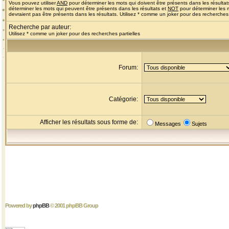
Vous pouvez utiliser
AND
pour déterminer les mots qui doivent être présents dans les résultat
déterminer les mots qui peuvent être présents dans les résultats et
NOT
pour déterminer les 
devraient pas être présents dans les résultats. Utilisez * comme un joker pour des recherches 
Recherche par auteur:
Utilisez * comme un joker pour des recherches partielles
Forum:
Catégorie:
Afficher les résultats sous forme de:
Messages
Sujets
Powered by
phpBB
© 2001 phpBB Group