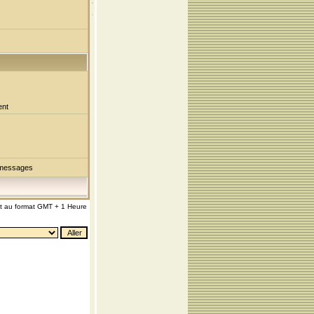
ent
 messages
nt au format GMT + 1 Heure