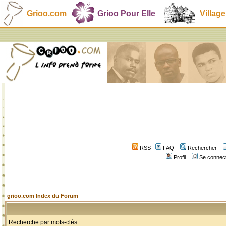
Grioo.com
Grioo Pour Elle
Village
RSS
FAQ
Rechercher
Profil
Se connect
grioo.com Index du Forum
Recherche par mots-clés: