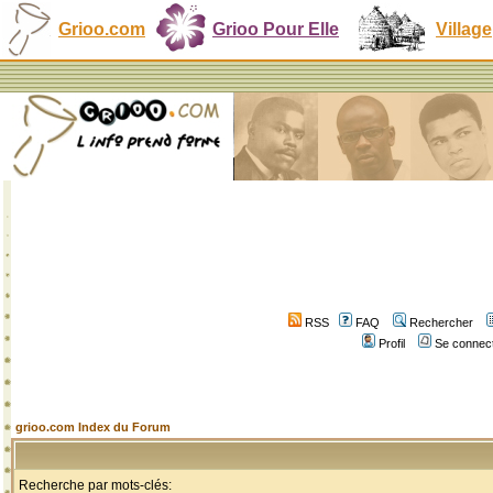
Grioo.com
Grioo Pour Elle
Village
RSS
FAQ
Rechercher
Profil
Se connect
grioo.com Index du Forum
Recherche par mots-clés: