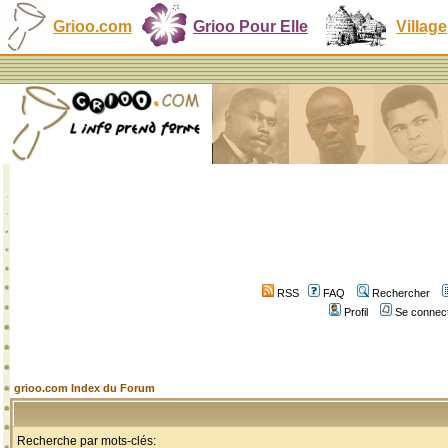
Grioo.com
Grioo Pour Elle
Village
RSS
FAQ
Rechercher
Profil
Se connect
grioo.com Index du Forum
Recherche par mots-clés: