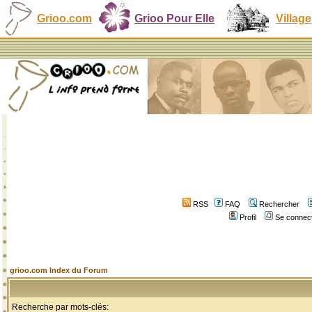
Grioo.com
Grioo Pour Elle
Village
RSS
FAQ
Rechercher
Profil
Se connect
grioo.com Index du Forum
Recherche par mots-clés: