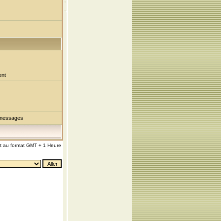
ent
 messages
nt au format GMT + 1 Heure