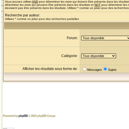
Vous pouvez utiliser
AND
pour déterminer les mots qui doivent être présents dans les résultat
déterminer les mots qui peuvent être présents dans les résultats et
NOT
pour déterminer les 
devraient pas être présents dans les résultats. Utilisez * comme un joker pour des recherches 
Recherche par auteur:
Utilisez * comme un joker pour des recherches partielles
Forum:
Catégorie:
Afficher les résultats sous forme de:
Messages
Sujets
Powered by
phpBB
© 2001 phpBB Group