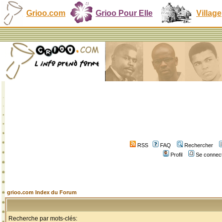
Grioo.com
Grioo Pour Elle
Village
RSS
FAQ
Rechercher
Profil
Se connect
grioo.com Index du Forum
Recherche par mots-clés: