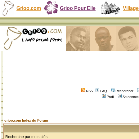
Grioo.com
Grioo Pour Elle
Village
RSS
FAQ
Rechercher
Profil
Se connect
grioo.com Index du Forum
Recherche par mots-clés: