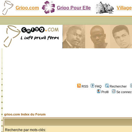
Grioo.com
Grioo Pour Elle
Village
RSS
FAQ
Rechercher
Profil
Se connect
grioo.com Index du Forum
Recherche par mots-clés: