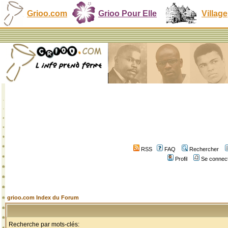
Grioo.com
Grioo Pour Elle
Village
RSS
FAQ
Rechercher
Profil
Se connect
grioo.com Index du Forum
Recherche par mots-clés: