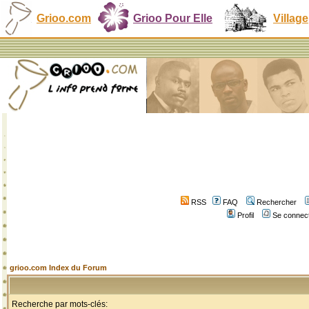
Grioo.com
Grioo Pour Elle
Village
RSS
FAQ
Rechercher
Profil
Se connect
grioo.com Index du Forum
Recherche par mots-clés: