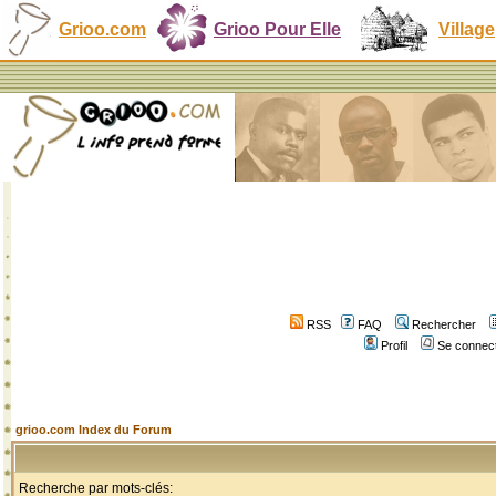
Grioo.com
Grioo Pour Elle
Village
RSS
FAQ
Rechercher
Profil
Se connect
grioo.com Index du Forum
Recherche par mots-clés: