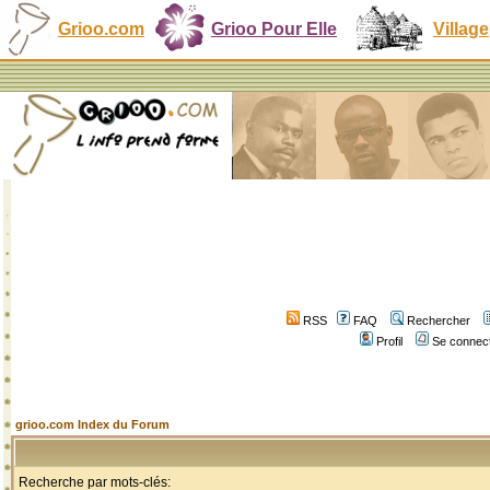
Grioo.com
Grioo Pour Elle
Village
RSS
FAQ
Rechercher
Profil
Se connect
grioo.com Index du Forum
Recherche par mots-clés: