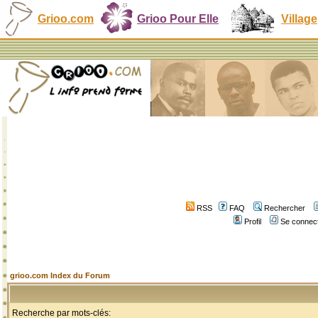
Grioo.com
Grioo Pour Elle
Village
RSS
FAQ
Rechercher
Profil
Se connect
grioo.com Index du Forum
Recherche par mots-clés: