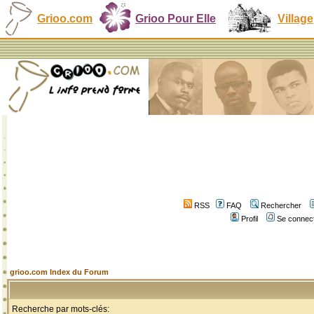
Grioo.com
Grioo Pour Elle
Village
RSS
FAQ
Rechercher
Profil
Se connect
grioo.com Index du Forum
Recherche par mots-clés: