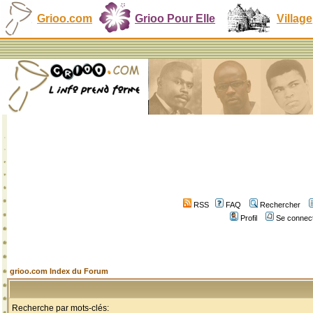
Grioo.com
Grioo Pour Elle
Village
RSS
FAQ
Rechercher
Profil
Se connect
grioo.com Index du Forum
Recherche par mots-clés: