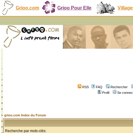
Grioo.com
Grioo Pour Elle
Village
RSS
FAQ
Rechercher
Profil
Se connect
grioo.com Index du Forum
Recherche par mots-clés: