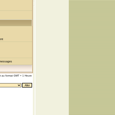
ent
 messages
nt au format GMT + 1 Heure