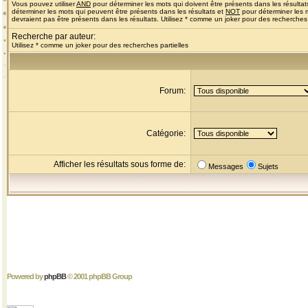
Vous pouvez utiliser
AND
pour déterminer les mots qui doivent être présents dans les résultat
déterminer les mots qui peuvent être présents dans les résultats et
NOT
pour déterminer les 
devraient pas être présents dans les résultats. Utilisez * comme un joker pour des recherches 
Recherche par auteur:
Utilisez * comme un joker pour des recherches partielles
Forum:
Catégorie:
Afficher les résultats sous forme de:
Messages
Sujets
Powered by
phpBB
© 2001 phpBB Group