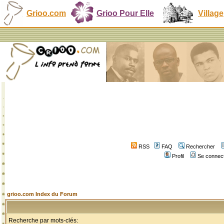
Grioo.com
Grioo Pour Elle
Village
RSS
FAQ
Rechercher
Profil
Se connect
grioo.com Index du Forum
Recherche par mots-clés: