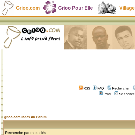
Grioo.com
Grioo Pour Elle
Village
RSS
FAQ
Rechercher
Profil
Se connect
grioo.com Index du Forum
Recherche par mots-clés: