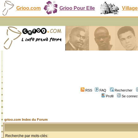
Grioo.com
Grioo Pour Elle
Village
RSS
FAQ
Rechercher
Profil
Se connect
grioo.com Index du Forum
Recherche par mots-clés: