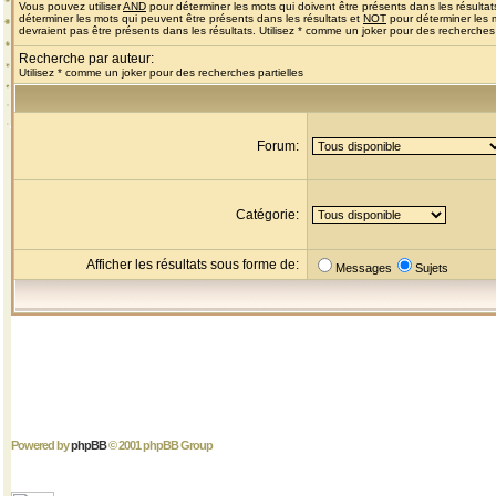
Vous pouvez utiliser
AND
pour déterminer les mots qui doivent être présents dans les résultat
déterminer les mots qui peuvent être présents dans les résultats et
NOT
pour déterminer les 
devraient pas être présents dans les résultats. Utilisez * comme un joker pour des recherches 
Recherche par auteur:
Utilisez * comme un joker pour des recherches partielles
Forum:
Catégorie:
Afficher les résultats sous forme de:
Messages
Sujets
Powered by
phpBB
© 2001 phpBB Group