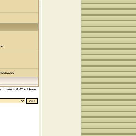
ent
 messages
nt au format GMT + 1 Heure