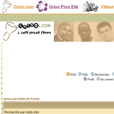
Grioo.com
Grioo Pour Elle
Village
RSS
FAQ
Rechercher
Profil
Se connect
grioo.com Index du Forum
Recherche par mots-clés: