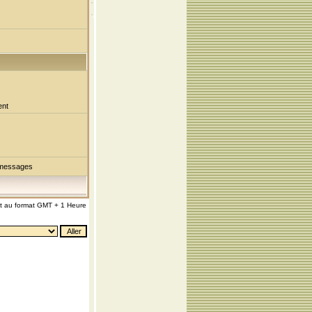
ent
 messages
nt au format GMT + 1 Heure