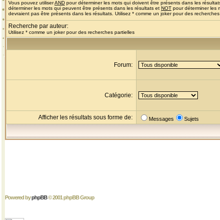
Vous pouvez utiliser
AND
pour déterminer les mots qui doivent être présents dans les résultat
déterminer les mots qui peuvent être présents dans les résultats et
NOT
pour déterminer les 
devraient pas être présents dans les résultats. Utilisez * comme un joker pour des recherches 
Recherche par auteur:
Utilisez * comme un joker pour des recherches partielles
Forum:
Catégorie:
Afficher les résultats sous forme de:
Messages
Sujets
Powered by
phpBB
© 2001 phpBB Group