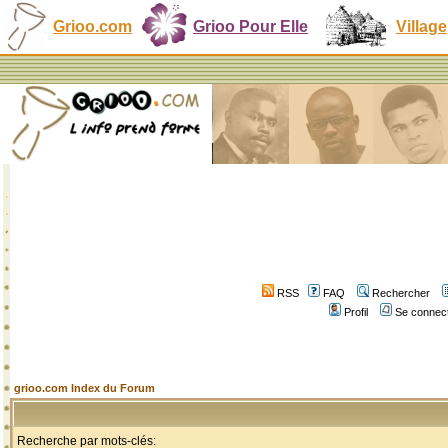
Grioo.com
Grioo Pour Elle
Village
RSS
FAQ
Rechercher
Profil
Se connect
grioo.com Index du Forum
Recherche par mots-clés: