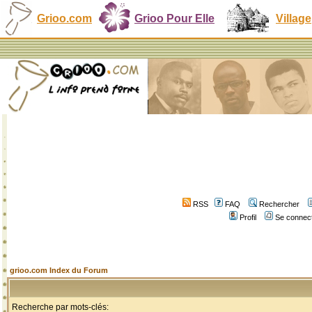
Grioo.com
Grioo Pour Elle
Village
RSS
FAQ
Rechercher
Profil
Se connect
grioo.com Index du Forum
Recherche par mots-clés: