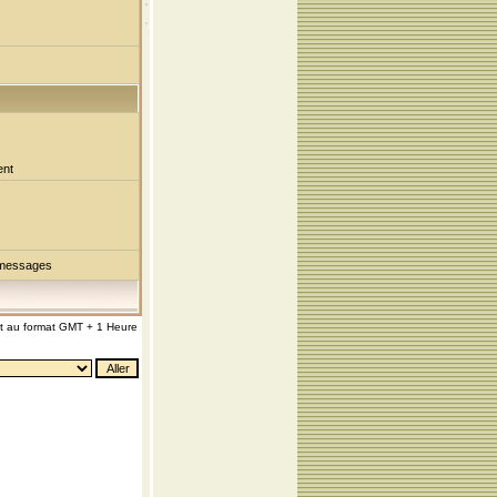
ent
 messages
nt au format GMT + 1 Heure