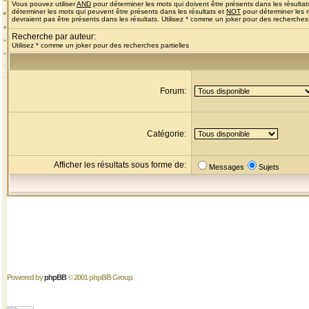
Vous pouvez utiliser
AND
pour déterminer les mots qui doivent être présents dans les résultat
déterminer les mots qui peuvent être présents dans les résultats et
NOT
pour déterminer les 
devraient pas être présents dans les résultats. Utilisez * comme un joker pour des recherches 
Recherche par auteur:
Utilisez * comme un joker pour des recherches partielles
Forum:
Catégorie:
Afficher les résultats sous forme de:
Messages
Sujets
Powered by
phpBB
© 2001 phpBB Group