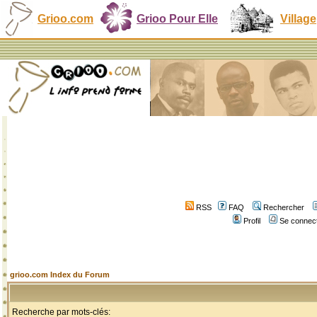
Grioo.com
Grioo Pour Elle
Village
RSS
FAQ
Rechercher
Profil
Se connect
grioo.com Index du Forum
Recherche par mots-clés: