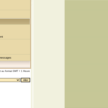
ent
 messages
nt au format GMT + 1 Heure