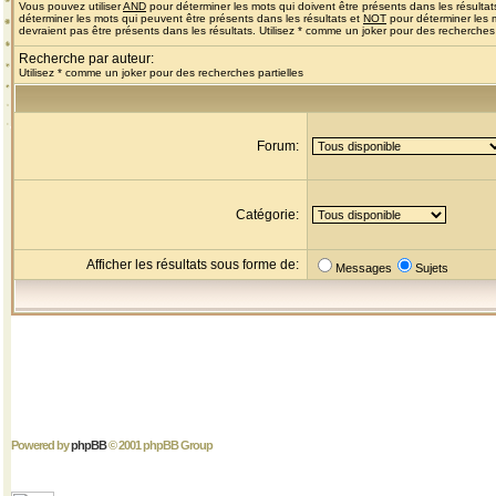
Vous pouvez utiliser
AND
pour déterminer les mots qui doivent être présents dans les résultat
déterminer les mots qui peuvent être présents dans les résultats et
NOT
pour déterminer les 
devraient pas être présents dans les résultats. Utilisez * comme un joker pour des recherches 
Recherche par auteur:
Utilisez * comme un joker pour des recherches partielles
Forum:
Catégorie:
Afficher les résultats sous forme de:
Messages
Sujets
Powered by
phpBB
© 2001 phpBB Group