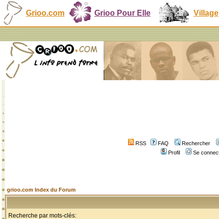
Grioo.com
Grioo Pour Elle
Village
RSS
FAQ
Rechercher
Profil
Se connect
grioo.com Index du Forum
Recherche par mots-clés: