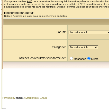
Vous pouvez utiliser
AND
pour déterminer les mots qui doivent être présents dans les résultat
déterminer les mots qui peuvent être présents dans les résultats et
NOT
pour déterminer les 
devraient pas être présents dans les résultats. Utilisez * comme un joker pour des recherches 
Recherche par auteur:
Utilisez * comme un joker pour des recherches partielles
Forum:
Catégorie:
Afficher les résultats sous forme de:
Messages
Sujets
Powered by
phpBB
© 2001 phpBB Group