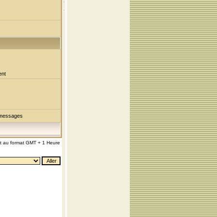
ent
 messages
nt au format GMT + 1 Heure