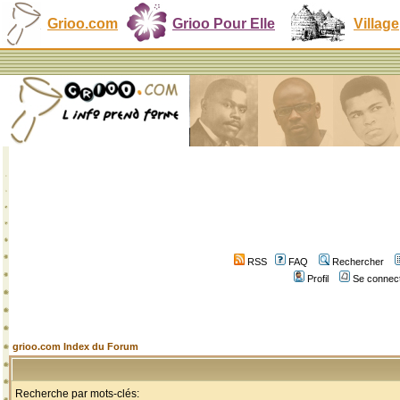
Grioo.com
Grioo Pour Elle
Village
RSS
FAQ
Rechercher
Profil
Se connect
grioo.com Index du Forum
Recherche par mots-clés: