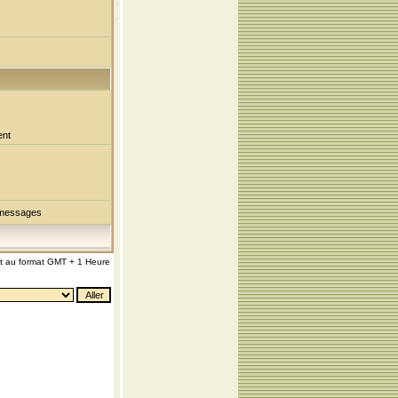
ent
 messages
nt au format GMT + 1 Heure