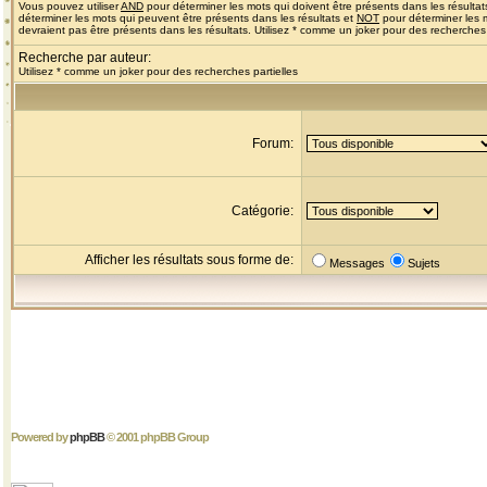
Vous pouvez utiliser
AND
pour déterminer les mots qui doivent être présents dans les résultat
déterminer les mots qui peuvent être présents dans les résultats et
NOT
pour déterminer les 
devraient pas être présents dans les résultats. Utilisez * comme un joker pour des recherches 
Recherche par auteur:
Utilisez * comme un joker pour des recherches partielles
Forum:
Catégorie:
Afficher les résultats sous forme de:
Messages
Sujets
Powered by
phpBB
© 2001 phpBB Group