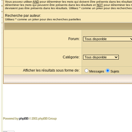
Vous pouvez utiliser
AND
pour déterminer les mots qui doivent être présents dans les résultat
déterminer les mots qui peuvent être présents dans les résultats et
NOT
pour déterminer les 
devraient pas être présents dans les résultats. Utilisez * comme un joker pour des recherches 
Recherche par auteur:
Utilisez * comme un joker pour des recherches partielles
Forum:
Catégorie:
Afficher les résultats sous forme de:
Messages
Sujets
Powered by
phpBB
© 2001 phpBB Group