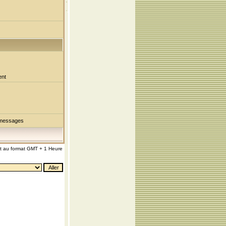
ent
 messages
nt au format GMT + 1 Heure