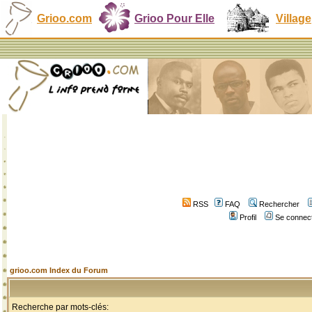
Grioo.com
Grioo Pour Elle
Village
RSS
FAQ
Rechercher
Profil
Se connect
grioo.com Index du Forum
Recherche par mots-clés: