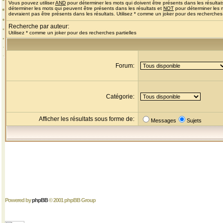
Vous pouvez utiliser
AND
pour déterminer les mots qui doivent être présents dans les résultat
déterminer les mots qui peuvent être présents dans les résultats et
NOT
pour déterminer les 
devraient pas être présents dans les résultats. Utilisez * comme un joker pour des recherches 
Recherche par auteur:
Utilisez * comme un joker pour des recherches partielles
Forum:
Catégorie:
Afficher les résultats sous forme de:
Messages
Sujets
Powered by
phpBB
© 2001 phpBB Group