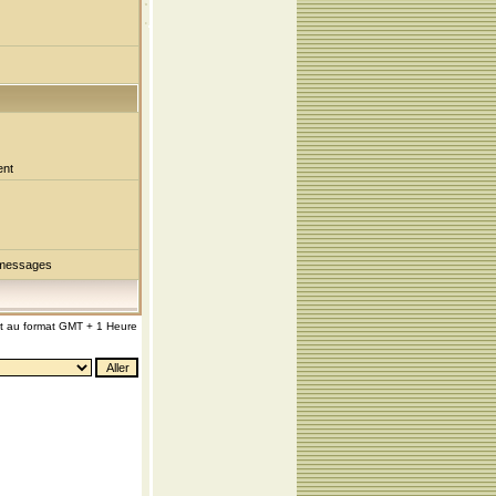
ent
 messages
nt au format GMT + 1 Heure