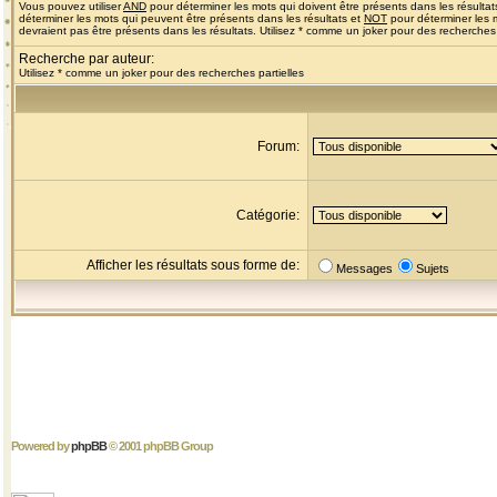
Vous pouvez utiliser
AND
pour déterminer les mots qui doivent être présents dans les résultat
déterminer les mots qui peuvent être présents dans les résultats et
NOT
pour déterminer les 
devraient pas être présents dans les résultats. Utilisez * comme un joker pour des recherches 
Recherche par auteur:
Utilisez * comme un joker pour des recherches partielles
Forum:
Catégorie:
Afficher les résultats sous forme de:
Messages
Sujets
Powered by
phpBB
© 2001 phpBB Group