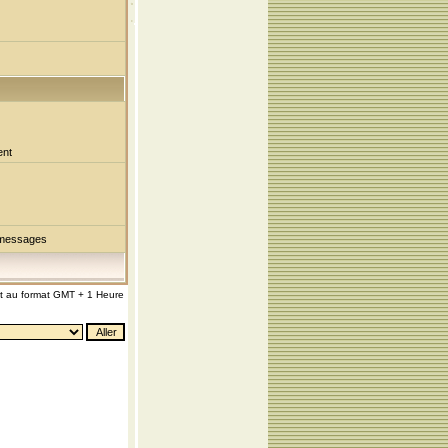
ent
 messages
nt au format GMT + 1 Heure