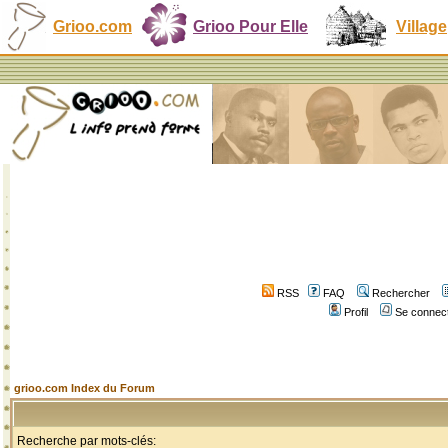
Grioo.com
Grioo Pour Elle
Village
RSS
FAQ
Rechercher
Profil
Se connect
grioo.com Index du Forum
Recherche par mots-clés: