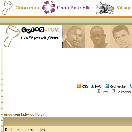
Grioo.com
Grioo Pour Elle
Village
RSS
FAQ
Rechercher
Profil
Se connect
grioo.com Index du Forum
Recherche par mots-clés: