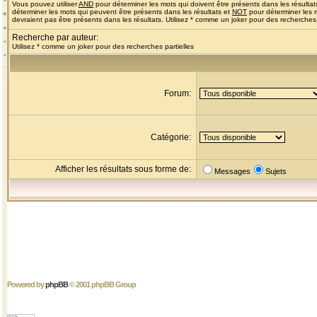
Vous pouvez utiliser
AND
pour déterminer les mots qui doivent être présents dans les résultat
déterminer les mots qui peuvent être présents dans les résultats et
NOT
pour déterminer les 
devraient pas être présents dans les résultats. Utilisez * comme un joker pour des recherches 
Recherche par auteur:
Utilisez * comme un joker pour des recherches partielles
Forum:
Catégorie:
Afficher les résultats sous forme de:
Messages
Sujets
Powered by
phpBB
© 2001 phpBB Group