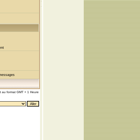
ent
 messages
nt au format GMT + 1 Heure