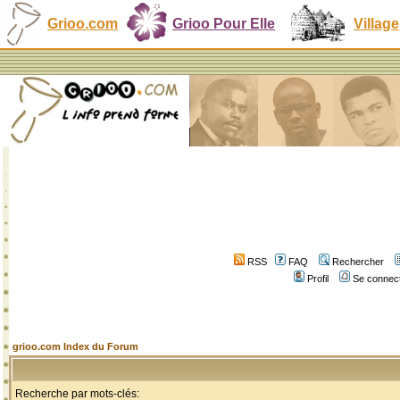
Grioo.com
Grioo Pour Elle
Village
RSS
FAQ
Rechercher
Profil
Se connect
grioo.com Index du Forum
Recherche par mots-clés: