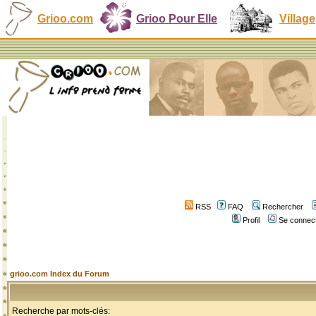
Grioo.com
Grioo Pour Elle
Village
RSS
FAQ
Rechercher
Profil
Se connect
grioo.com Index du Forum
Recherche par mots-clés: