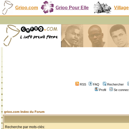
Grioo.com
Grioo Pour Elle
Village
RSS
FAQ
Rechercher
Profil
Se connect
grioo.com Index du Forum
Recherche par mots-clés: