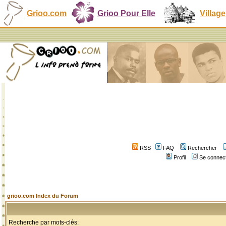
Grioo.com
Grioo Pour Elle
Village
RSS
FAQ
Rechercher
Profil
Se connect
grioo.com Index du Forum
Recherche par mots-clés: