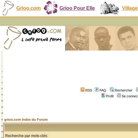
Grioo.com
Grioo Pour Elle
Village
RSS
FAQ
Rechercher
Profil
Se connect
grioo.com Index du Forum
Recherche par mots-clés: