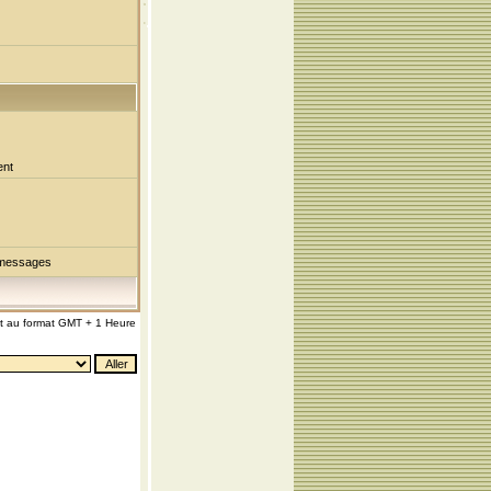
ent
 messages
nt au format GMT + 1 Heure