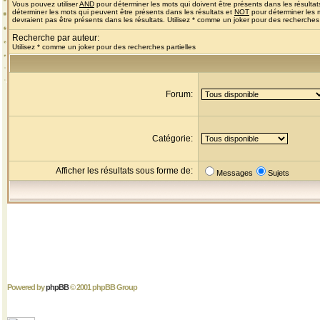
Vous pouvez utiliser
AND
pour déterminer les mots qui doivent être présents dans les résultat
déterminer les mots qui peuvent être présents dans les résultats et
NOT
pour déterminer les 
devraient pas être présents dans les résultats. Utilisez * comme un joker pour des recherches 
Recherche par auteur:
Utilisez * comme un joker pour des recherches partielles
Forum:
Catégorie:
Afficher les résultats sous forme de:
Messages
Sujets
Powered by
phpBB
© 2001 phpBB Group