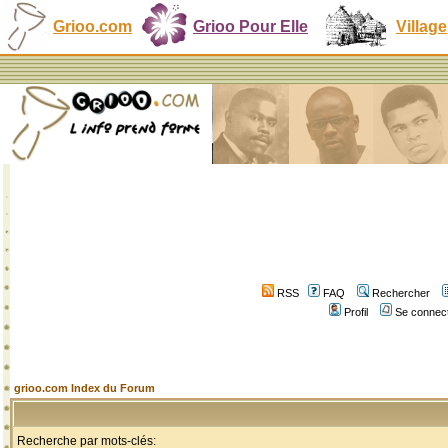
Grioo.com
Grioo Pour Elle
Village
RSS
FAQ
Rechercher
Profil
Se connect
grioo.com Index du Forum
Recherche par mots-clés: