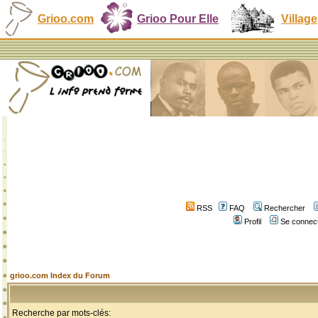
Grioo.com
Grioo Pour Elle
Village
RSS
FAQ
Rechercher
Profil
Se connect
grioo.com Index du Forum
Recherche par mots-clés: