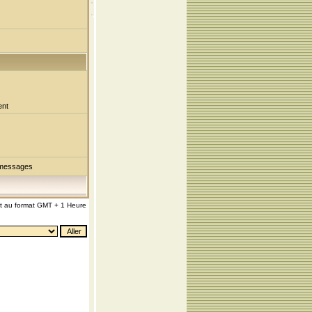
ent
 messages
nt au format GMT + 1 Heure