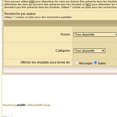
Vous pouvez utiliser
AND
pour déterminer les mots qui doivent être présents dans les résultat
déterminer les mots qui peuvent être présents dans les résultats et
NOT
pour déterminer les 
devraient pas être présents dans les résultats. Utilisez * comme un joker pour des recherches 
Recherche par auteur:
Utilisez * comme un joker pour des recherches partielles
Forum:
Catégorie:
Afficher les résultats sous forme de:
Messages
Sujets
Powered by
phpBB
© 2001 phpBB Group