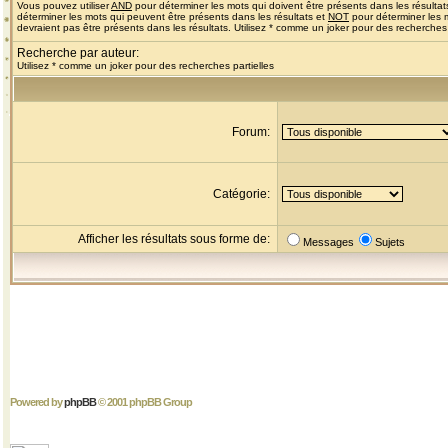
Vous pouvez utiliser
AND
pour déterminer les mots qui doivent être présents dans les résultat
déterminer les mots qui peuvent être présents dans les résultats et
NOT
pour déterminer les 
devraient pas être présents dans les résultats. Utilisez * comme un joker pour des recherches 
Recherche par auteur:
Utilisez * comme un joker pour des recherches partielles
Forum:
Catégorie:
Afficher les résultats sous forme de:
Messages
Sujets
Powered by
phpBB
© 2001 phpBB Group