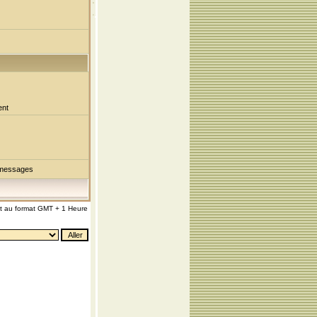
ent
 messages
nt au format GMT + 1 Heure